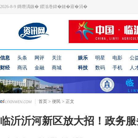
2026-8-9 鏄熸湡鏃� 鍐滃巻鍏�鏈�寤�涓�
信息
头条
网评
关注
娱乐
明星
电影
公
财经
商讯
金融
商城
科技
数码
手机
人
首页
>
便民
> 正文
临沂沂河新区放大招！政务服务