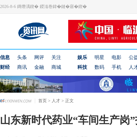
2026-8-6 鏄熸湡鍥� 鍐滃巻鍏�鏈�寤�鍥�
信息
头条
网评
关注
娱乐
明星
电影
公
财经
商讯
金融
商城
科技
数码
手机
人
首页
>
人才
> 正文
山东新时代药业“车间生产岗