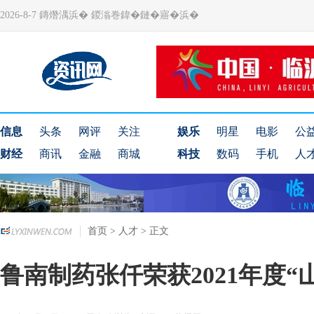
2026-8-7 鏄熸湡浜� 鍐滃巻鍏�鏈�寤�浜�
信息
头条
网评
关注
娱乐
明星
电影
公
财经
商讯
金融
商城
科技
数码
手机
人
首页
>
人才
> 正文
鲁南制药张仟荣获2021年度