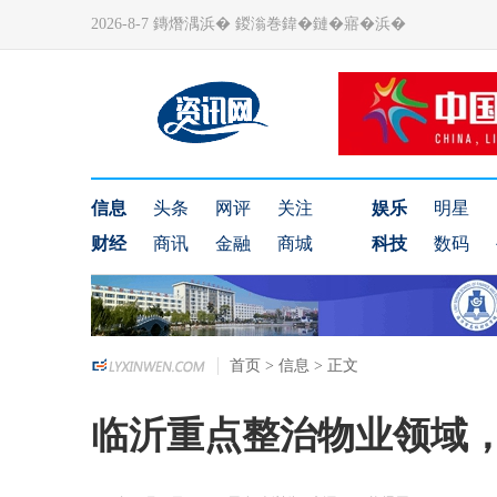
2026-8-7 鏄熸湡浜� 鍐滃巻鍏�鏈�寤�浜�
信息
头条
网评
关注
娱乐
明星
财经
商讯
金融
商城
科技
数码
首页
>
信息
> 正文
临沂重点整治物业领域