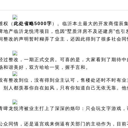
维权（
此处省略5000字
）。临沂本土最大的开发商儒辰
啤地产临沂龙悦湾项目，也因“墅质洋房不及还建房”也引
间整改的声明暂时糊弄了业主，还因此得到了很多社会同
经过整改，一期正式交房。可喜的是，大家看到了期待中
场和谐美好，双方哈哈一笑，握手言和。
没有整改到位，没有得到业主认可，售楼处还时不时有业
。别人都羡慕你自在如风，只有你知道自己无依无靠。他
青啤龙悦湾被业主打上了深深的烙印：只会玩文字游戏，
公众同情，还是逼宫戏来倒逼有关部门的主动作为，目前