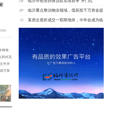
临沂市创业担保贷款实现首季“开门红”
家
临沂重点整治物业领域，儒辰投千万资金提
某房企底价成交一双限地块，今年会成为临
ain
，本网将
点和对其
述文件并
性或可靠