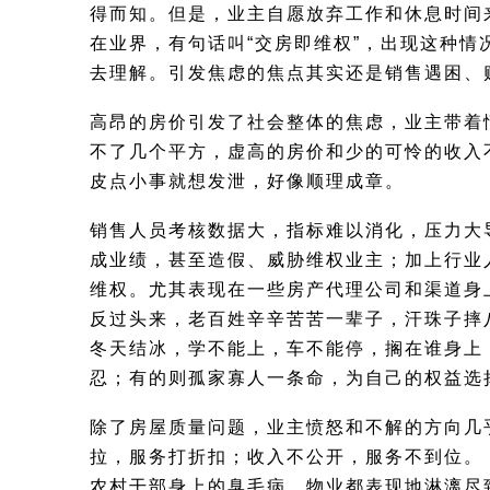
得而知。但是，业主自愿放弃工作和休息时间
在业界，有句话叫“交房即维权”，出现这种
去理解。引发焦虑的焦点其实还是销售遇困、
高昂的房价引发了社会整体的焦虑，业主带着
不了几个平方，虚高的房价和少的可怜的收入
皮点小事就想发泄，好像顺理成章。
销售人员考核数据大，指标难以消化，压力大
成业绩，甚至造假、威胁维权业主；加上行业
维权。尤其表现在一些房产代理公司和渠道身
反过头来，老百姓辛辛苦苦一辈子，汗珠子摔
冬天结冰，学不能上，车不能停，搁在谁身上
忍；有的则孤家寡人一条命，为自己的权益选
除了房屋质量问题，业主愤怒和不解的方向几
拉，服务打折扣；收入不公开，服务不到位。
农村干部身上的臭毛病，物业都表现地淋漓尽