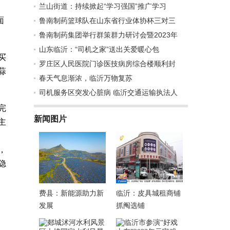
兰山街道：持续掀起“学习强国”推广学习
面
鲁南制药篮球队在山东省行业体协杯三对三
鲁南制药集团举行群策群力研讨会暨2023年
山东临沂：“司机之家”送出关爱暖心包
买
罗庄区人民医院门诊医技病房综合楼顺利封
蒜
春天气息渐浓，临沂万物复苏
司机服务区突发心脏病 临沂交通运输执法人
完
新闻图片
主
，
隐
费县：新能源助力新
临沂：皮具城租商铺
发展
抓阄选铺