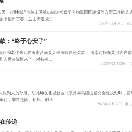
察
梁庆民一行到临沂市兰山区兰山街道考察学习物流园区建设等方面工作的先
书记田宗春，兰山街道党工...
2023年02月24日
点击
偿款：“终于心安了”
的夏德科和老伴来到临沂市莒南县人民法院偿还欠款。 济南时报新黄河客户
县人民法院迎来了一对特殊...
2023年02月23日
点
三中队执勤人员孙旭、胡凡珅在北城新区北京路与马陵山路交会处执勤时，发
往，非常危险。孙旭、胡凡...
2023年02月22日
点击
”在传递