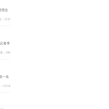
进理念
：5132
端记者李
击：290
现一名
：15114