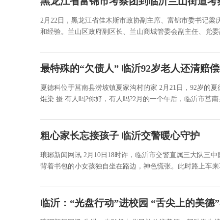
黑龙江省富锦市考察团到临沂兰山街道考
2月22日，黑龙江省佳木斯市政协副主席、富锦市委书记
和经验。兰山区政府副区长、兰山商城管委会副主任、党委副
最特殊的“欠债人” 临沂92岁老人还清赔
夏德科位于莒南县涝坡镇夏家沟村的家 2月21日，92岁
焜染 摄 有人吗?你好，有人吗?2月的一个午后，临沂市莒南
粗心家长忘接孩子 临沂交警暖心守护
琅琊新闻网讯 2月10日18时许，临沂市交警直属三大队
背着书包的小女孩独自坐在路边，神色慌张。此时路上车来车
临沂：“光盘行动”进校园 “舌尖上的美德