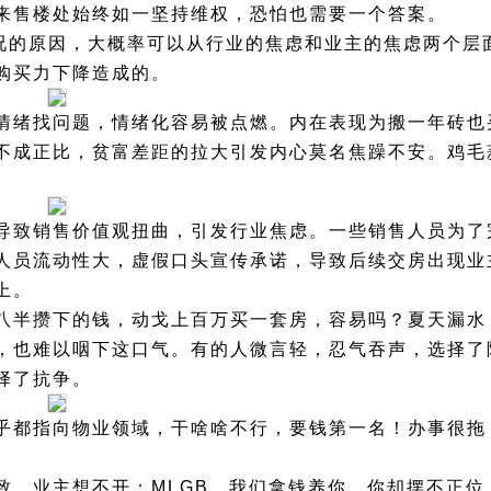
来售楼处始终如一坚持维权，恐怕也需要一个答案。
情况的原因，大概率可以从行业的焦虑和业主的焦虑两个层
购买力下降造成的。
情绪找问题，情绪化容易被点燃。内在表现为搬一年砖也
不成正比，贫富差距的拉大引发内心莫名焦躁不安。鸡毛
导致销售价值观扭曲，引发行业焦虑。一些销售人员为了
人员流动性大，虚假口头宣传承诺，导致后续交房出现业
上。
八半攒下的钱，动戈上百万买一套房，容易吗？夏天漏水
，也难以咽下这口气。有的人微言轻，忍气吞声，选择了
择了抗争。
乎都指向物业领域，干啥啥不行，要钱第一名！办事很拖
致。业主想不开：MLGB，我们拿钱养你，你却摆不正位