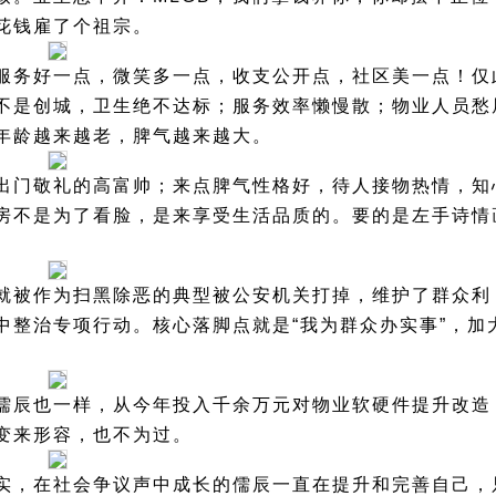
花钱雇了个祖宗。
服务好一点，微笑多一点，收支公开点，社区美一点！仅
不是创城，卫生绝不达标；服务效率懒慢散；物业人员愁
年龄越来越老，脾气越来越大。
出门敬礼的高富帅；来点脾气性格好，待人接物热情，知
房不是为了看脸，是来享受生活品质的。要的是左手诗情
就被作为扫黑除恶的典型被公安机关打掉，维护了群众利
中整治专项行动。核心落脚点就是“我为群众办实事”，加
儒辰也一样，从今年投入千余万元对物业软硬件提升改造
变来形容，也不为过。
实，在社会争议声中成长的儒辰一直在提升和完善自己，