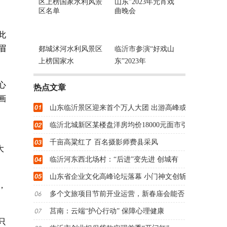
此
眉
郯城沭河水利风景区
临沂市参演“好戏山
上榜国家水
东”2023年
心
热点文章
画
山东临沂景区迎来首个万人大团 出游高峰或
临沂北城新区某楼盘洋房均价18000元面市引
千亩高粱红了 百名摄影师费县采风
大
临沂河东西北场村：“后进”变先进 创城有
山东省企业文化高峰论坛落幕 小门神文创斩
，
多个文旅项目节前开业运营，新春庙会能否
莒南：云端“护心行动” 保障心理健康
只