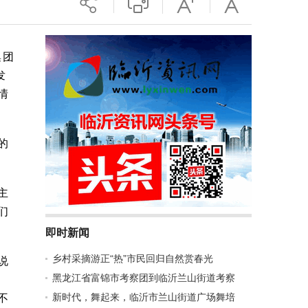
集团
发
情
的
主
们
即时新闻
乡村采摘游正“热”市民回归自然赏春光
说
黑龙江省富锦市考察团到临沂兰山街道考察
新时代，舞起来，临沂市兰山街道广场舞培
不