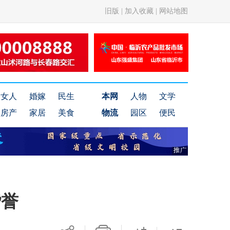
旧版
|
加入收藏
|
网站地图
女人
婚嫁
民生
本网
人物
文学
房产
家居
美食
物流
园区
便民
赞誉