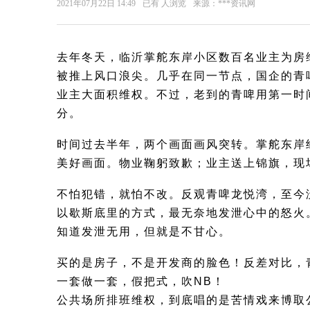
2021年07月22日 14:49
已有
人浏览
来源：***资讯网
去年冬天，临沂掌舵东岸小区数百名业主为房
被推上风口浪尖。
几乎在同一节点，国企的青
业主大面积维权。不过，老到的青啤用第一时
分。
时间过去半年，两个画面画风突转。掌舵东岸
美好画面。物业鞠躬致歉；业主送上锦旗，现
不怕犯错，就怕不改。反观青啤龙悦湾，至今
以歇斯底里的方式，最无奈地发泄心中的怒火
知道发泄无用，但就是不甘心。
买的是房子，不是开发商的脸色！反差对比，
一套做一套，假把式，吹NB！
公共场所排班维权，到底唱的是苦情戏来博取