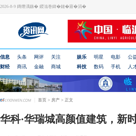
2026-8-9 鏄熸湡鏃� 鍐滃巻鍏�鏈�寤�涓�
信息
头条
网评
关注
娱乐
明星
电影
公
财经
商讯
金融
商城
科技
数码
手机
人
首页
>
房产
> 正文
华科·华瑞城高颜值建筑，新