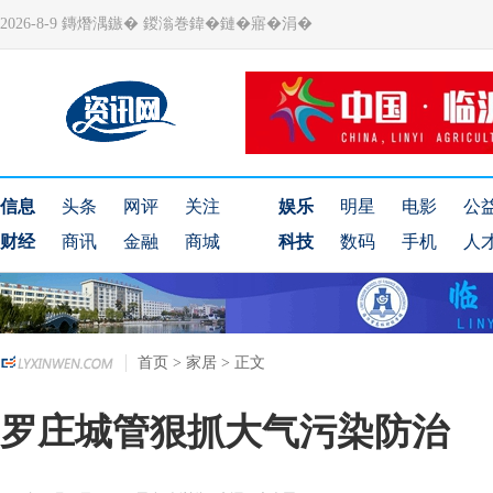
2026-8-9 鏄熸湡鏃� 鍐滃巻鍏�鏈�寤�涓�
信息
头条
网评
关注
娱乐
明星
电影
公
财经
商讯
金融
商城
科技
数码
手机
人
首页
>
家居
> 正文
罗庄城管狠抓大气污染防治