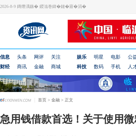
2026-8-9 鏄熸湡鏃� 鍐滃巻鍏�鏈�寤�涓�
信息
头条
网评
关注
娱乐
明星
电影
公
财经
商讯
金融
商城
科技
数码
手机
人
首页
>
金融
> 正文
急用钱借款首选！关于使用微