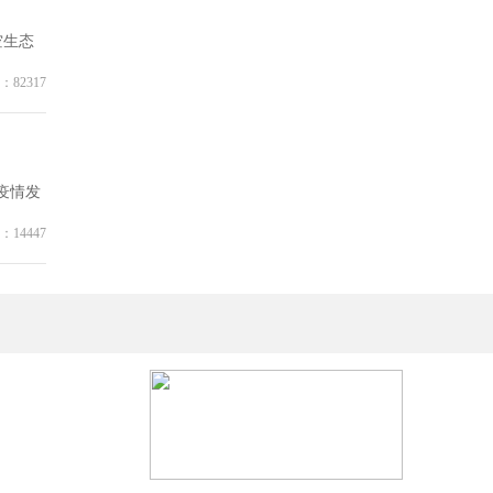
空生态
：82317
疫情发
：14447