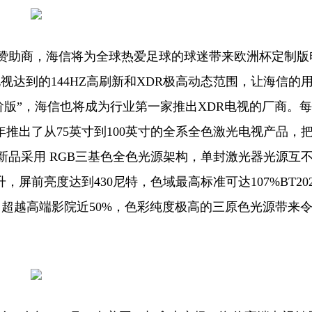
杯赞助商，海信将为全球热爱足球的球迷带来欧洲杯定制版
电视达到的144HZ高刷新和XDR极高动态范围，让海信的
进阶版”，海信也将成为行业第一家推出XDR电视的厂商。
年推出了从75英寸到100英寸的全系全色激光电视产品，
品采用 RGB三基色全色光源架构，单封激光器光源互
屏前亮度达到430尼特，色域最高标准可达107%BT202
1%，超越高端影院近50%，色彩纯度极高的三原色光源带来