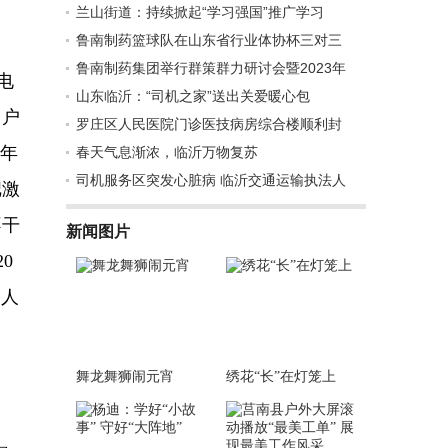
兰山街道：持续掀起“学习强国”推广学习
鲁南制药篮球队在山东省行业体协杯三对三
鲁南制药集团举行群策群力研讨会暨2023年
电
山东临沂：“司机之家”送出关爱暖心包
用户
罗庄区人民医院门诊医技病房综合楼顺利封
每年
春天气息渐浓，临沂万物复苏
司机服务区突发心脏病 临沂交通运输执法人
把激
不干
新闻图片
0
令人
舞龙舞狮闹元宵
绣花“长”在灯笼上