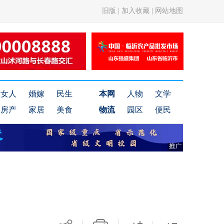
旧版
|
加入收藏
|
网站地图
女人
婚嫁
民生
本网
人物
文学
房产
家居
美食
物流
园区
便民