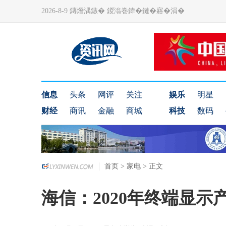
2026-8-9 鏄熸湡鏃� 鍐滃巻鍏�鏈�寤�涓�
信息
头条
网评
关注
娱乐
明星
财经
商讯
金融
商城
科技
数码
首页
>
家电
> 正文
海信：2020年终端显示