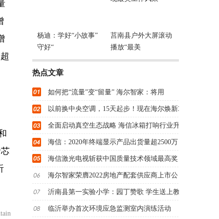
量
增
杨迪：学好“小故事”
莒南县户外大屏滚动
增
守好“
播放“最美
长超
热点文章
如何把“流量”变“留量” 海尔智家：将用
以前换中央空调，15天起步！现在海尔焕新3
全面启动真空生态战略 海信冰箱打响行业升
和
海信：2020年终端显示产品出货量超2500万
音芯
海信激光电视斩获中国质量技术领域最高奖
听
海尔智家荣膺2022房地产配套供应商上市公
沂南县第一实验小学：园丁赞歌 学生送上教
临沂举办首次环境应急监测室内演练活动
ain