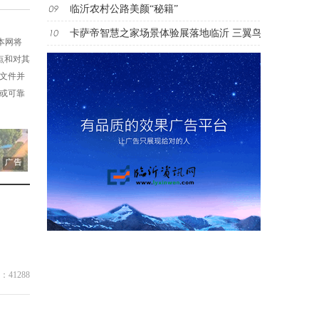
临沂农村公路美颜“秘籍”
卡萨帝智慧之家场景体验展落地临沂 三翼鸟
，本网将
点和对其
述文件并
性或可靠
：41288