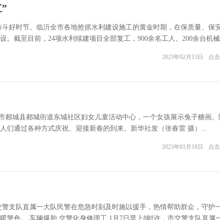
”
奋斗好时节。临沂全市各地抢抓水利建设施工的黄金时期，在保质量、保
。截至目前，24项水利续建项目全部复工，900余名工人、200余台机
2023年02月13日
点击
临沂市郯城县郯城街道东城社区妇女儿童活动中心，一个女孩展示兔子糖画。
人们通过各种方式庆祝、迎接新春的到来。新华社发（张春雷 摄）...
2023年01月18日
点击
交警支队直属一大队民警在危急时刻及时施以援手，热情帮助群众，守护
警色。 车辆爆胎 交警化身修理工 1月7日早上8时许，市交警支队直属