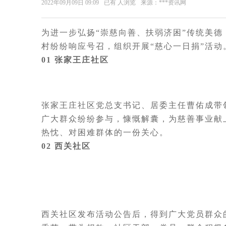
2022年09月09日 09:09
已有
人浏览
来源：***资讯网
为进一步弘扬“崇慈向善、扶弱济困”传统美德
村纷纷响应号召，组织开展“慈心一日捐”活动
01 张家王庄社区
张家王庄社区党总支书记、居委主任曹佑成带
广大群众纷纷参与，慷慨解囊，为慈善事业献
热忱、对困难群体的一份关心。
02 西关社区
西关社区发布活动公告后，得到广大党员群众