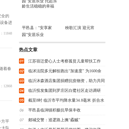
安全的
械设备进
平邑县：“安享家
秧歌汇演 迎元宵
：11848
园”安居乐业
热点文章
江苏宿迁爱心人士考察孤贫儿童帮扶工作
随着春
临沭法院多元解纷跑出“加速度” 为1600余
临沂沐森酒店集团捐赠抗疫物资，助力共同
：12868
临沂投发集团到罗庄区白鹭社区走访调研
截至8时 临沂市平均降水量34.8毫米 折合水
平邑县临涧镇积极抗旱保丰收
郯城交警：巡逻路上擒“蟊贼”
一方平
一大队