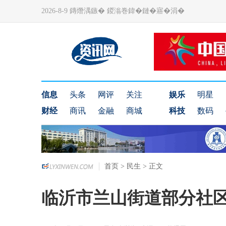
2026-8-9 鏄熸湡鏃� 鍐滃巻鍏�鏈�寤�涓�
信息
头条
网评
关注
娱乐
明星
财经
商讯
金融
商城
科技
数码
首页
>
民生
> 正文
临沂市兰山街道部分社区