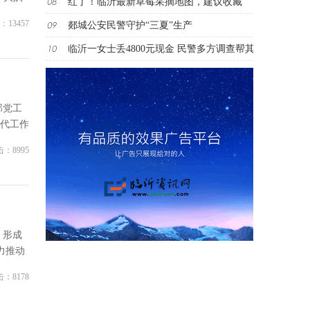
红了！临沂最新草莓采摘地图，建议收藏
：13457
郯城公安民警守护“三夏”生产
临沂一女士丢4800元现金 民警多方调查帮其
部党工
代工作
：8995
，形成
力推动
：8178