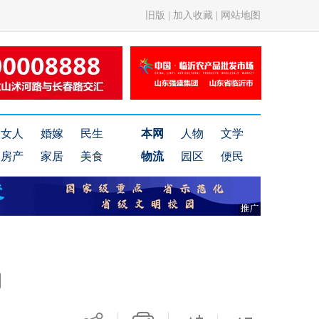
旧版
|
加入收藏
|
网站地图
女人
婚嫁
民生
本网
人物
文学
房产
家居
美食
物流
园区
便民
动