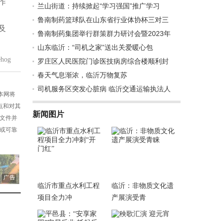
作
兰山街道：持续掀起“学习强国”推广学习
鲁南制药篮球队在山东省行业体协杯三对三
及
鲁南制药集团举行群策群力研讨会暨2023年
山东临沂：“司机之家”送出关爱暖心包
hog
罗庄区人民医院门诊医技病房综合楼顺利封
春天气息渐浓，临沂万物复苏
司机服务区突发心脏病 临沂交通运输执法人
，本网将
点和对其
新闻图片
述文件并
性或可靠
临沂市重点水利工程
临沂：非物质文化遗
项目全力冲
产展演受青