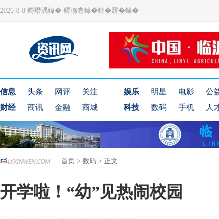
2026-8-8 鏄熸湡鍏� 鍐滃巻鍏�鏈�寤�鍏�
信息
头条
网评
关注
娱乐
明星
电影
公
财经
商讯
金融
商城
科技
数码
手机
人
首页
>
数码
> 正文
开学啦！“幼”见热闹校园